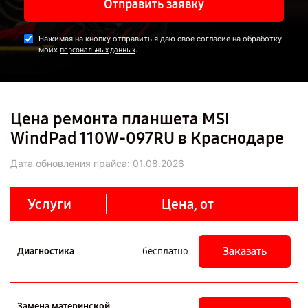
Отправить заявку
Нажимая на кнопку отправить я даю свое согласие на обработку
моих
.
персональных данных
Цена ремонта планшета MSI
WindPad 110W-097RU в Краснодаре
Дата обновления прайса:
01.08.2026
Услуги
Цена, от
Заказать
Диагностика
бесплатно
Замена материнской