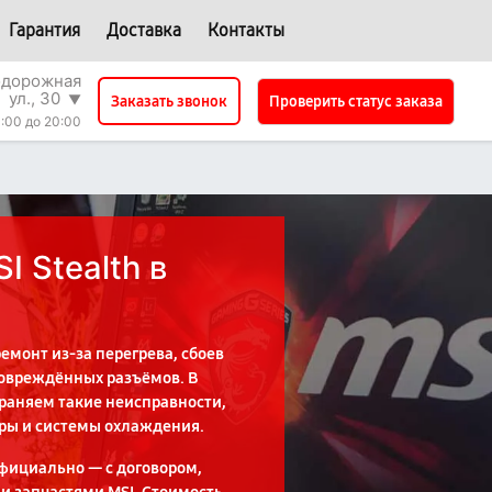
Гарантия
Доставка
Контакты
одорожная
ул., 30
▼
Проверить статус заказа
Заказать звонок
:00 до 20:00
I Stealth в
 ремонт из-за перегрева, сбоев
повреждённых разъёмов. В
раняем такие неисправности,
ры и системы охлаждения.
фициально — с договором,