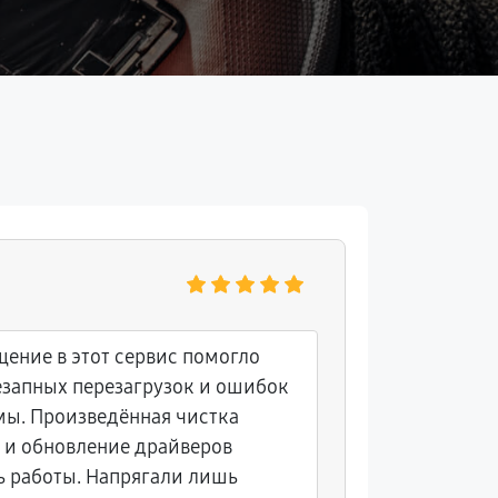
Светлан
ение в этот сервис помогло
Покупала 
незапных перезагрузок и ошибок
вскоре с
ы. Произведённая чистка
некоторы
 и обновление драйверов
Обратилас
ь работы. Напрягали лишь
заменили