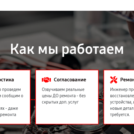
Как мы работаем
остика
Согласование
Ремо
о проведем
Озвучиваем реальные
Инженер пр
и сообщим о
цены ДО ремонта - без
восстановл
скрытых доп. услуг
устройства,
ях - даже
новые детал
 ремонта
требуется.