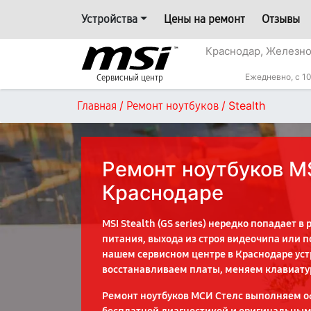
Устройства
Цены на ремонт
Отзывы
Краснодар, Железн
Ежедневно, с 10
Сервисный центр
/
/
Stealth
Главная
Ремонт ноутбуков
Ремонт ноутбуков MS
Краснодаре
MSI Stealth (GS series) нередко попадает в
питания, выхода из строя видеочипа или 
нашем сервисном центре в Краснодаре уст
восстанавливаем платы, меняем клавиату
Ремонт ноутбуков МСИ Стелс выполняем о