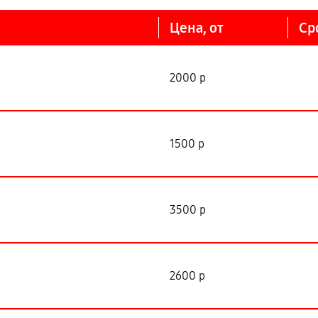
Цена, от
Ср
2000 р
1500 р
3500 р
2600 р