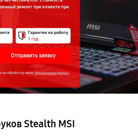
и запчастями MSI. Стоимость
срочный ремонт при клиенте при
онта
Гарантия на работу
1 год
Отправить заявку
е на обработку моих
.
персональных данных
уков Stealth MSI