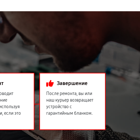
нт
Завершение
оводит
После ремонта, вы или
ение
наш курьер возвращает
 используя
устройство с
и, если это
гарантийным бланком.