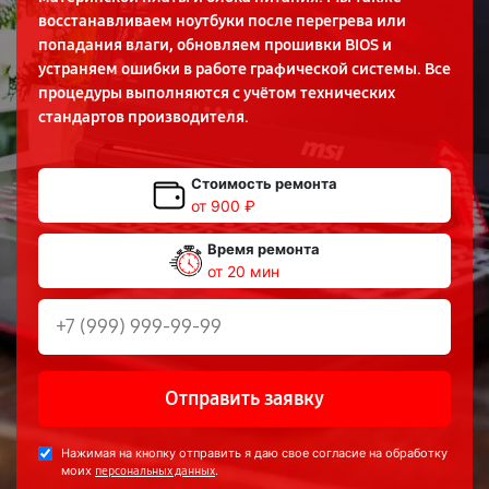
восстанавливаем ноутбуки после перегрева или
попадания влаги, обновляем прошивки BIOS и
устраняем ошибки в работе графической системы. Все
процедуры выполняются с учётом технических
стандартов производителя.
Стоимость ремонта
от 900 ₽
Время ремонта
от 20 мин
Отправить заявку
Нажимая на кнопку отправить я даю свое согласие на обработку
моих
.
персональных данных