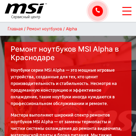
Сервисный центр
/
/
Alpha
Главная
Ремонт ноутбуков
Ремонт ноутбуков MSI Alpha в
Краснодаре
Ноутбуки серии MSI Alpha — это мощные игровые
устройства, созданные для тех, кто ценит
производительность и стабильность. Несмотря на
продуманную конструкцию и эффективное
охлаждение, такие ноутбуки иногда нуждаются в
профессиональном обслуживании и ремонте.
Мастера выполняют широкий спектр ремонтов
ноутбуков MSI Alpha — от замены термопасты и
чистки системы охлаждения до ремонта видеочипа,
материнской платы и блока питания. Мы также